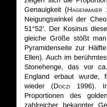
Genauigkeit (
Hagenmaier
1
Neigungswinkel der Che
51°52’. Der Kosinus diese
gleiche Größe stößt man
Pyramidenseite zur Hälft
Ellen). Auch im berühmte
Stonehenge, das vor ca.
England erbaut wurde, 
wieder (
Doczi
1996). In
Proportionen des golde
zahlreicher bekannter G