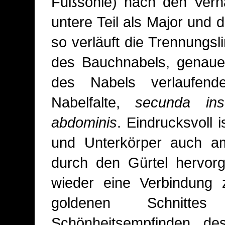
Fußsohle) nach den Verhä
untere Teil als Major und
so verläuft die Trennungsl
des Bauchnabels, genauer
des Nabels verlaufend
Nabelfalte,
secunda insc
abdominis
. Eindrucksvoll i
und Unterkörper auch am
durch den Gürtel hervorg
wieder eine Verbindung 
goldenen Schnitt
Schönheitsempfinden des